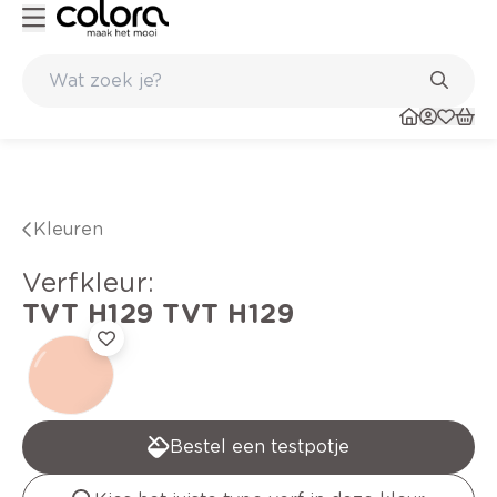
Duurzame kwaliteitsverf voor een langdurig resultaat
Kleuren
verfkleur
:
TVT H129
TVT H129
Bestel een testpotje