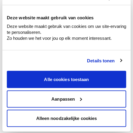
kleurenselectie.
Bekijk er de bijhorende tinten om je kleur
te verfijnen.
Deze website maakt gebruik van cookies
Deze website maakt gebruik van cookies om uw site-ervaring
Krijg persoonlijk advies om kleuren te
te personaliseren.
combineren.
Zo houden we het voor jou op elk moment interessant.
Details tonen
Kleuradvies aan huis
Ga samen met de kleuradviseur door je
Alle cookies toestaan
ruimtes.
Krijg kleuradvies op basis van de lichtinval
en je meubels.
Aanpassen
Krijg ineens een technologische check-up
van je muren.
Alleen noodzakelijke cookies