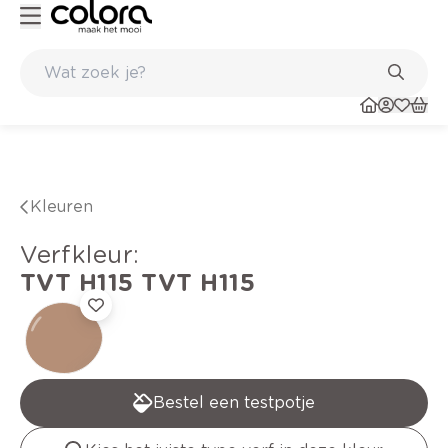
Duurzame kwaliteitsverf voor een langdurig resultaat
Kleuren
verfkleur
:
TVT H115
TVT H115
Bestel een testpotje