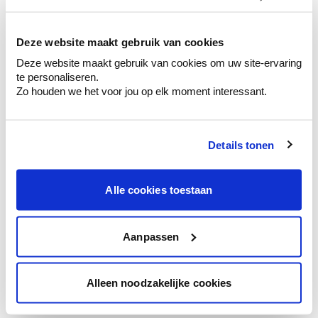
kleurenselectie.
Bekijk er de bijhorende tinten om je kleur
te verfijnen.
Deze website maakt gebruik van cookies
Deze website maakt gebruik van cookies om uw site-ervaring
Krijg persoonlijk advies om kleuren te
te personaliseren.
combineren.
Zo houden we het voor jou op elk moment interessant.
Details tonen
Kleuradvies aan huis
Ga samen met de kleuradviseur door je
Alle cookies toestaan
ruimtes.
Krijg kleuradvies op basis van de lichtinval
en je meubels.
Aanpassen
Krijg ineens een technologische check-up
van je muren.
Alleen noodzakelijke cookies