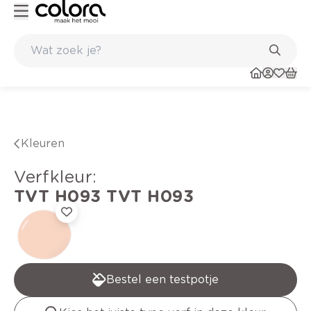
Duurzame kwaliteitsverf voor een langdurig resultaat
Kleuren
verfkleur
:
TVT H093
TVT H093
Bestel een testpotje