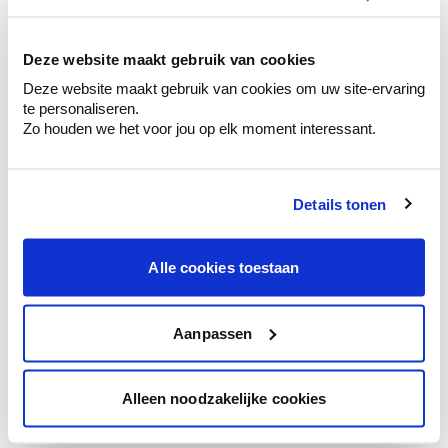
kleurenselectie.
Bekijk er de bijhorende tinten om je kleur
te verfijnen.
Deze website maakt gebruik van cookies
Deze website maakt gebruik van cookies om uw site-ervaring
Krijg persoonlijk advies om kleuren te
te personaliseren.
combineren.
Zo houden we het voor jou op elk moment interessant.
Details tonen
Kleuradvies aan huis
Ga samen met de kleuradviseur door je
Alle cookies toestaan
ruimtes.
Krijg kleuradvies op basis van de lichtinval
en je meubels.
Aanpassen
Krijg ineens een technologische check-up
van je muren.
Alleen noodzakelijke cookies