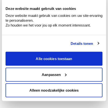
te verfijnen.
Deze website maakt gebruik van cookies
Krijg persoonlijk advies om kleuren te
Deze website maakt gebruik van cookies om uw site-ervaring
combineren.
te personaliseren.
Zo houden we het voor jou op elk moment interessant.
Details tonen
Kleuradvies aan huis
Ga samen met de kleuradviseur door je
ruimtes.
Alle cookies toestaan
Krijg kleuradvies op basis van de lichtinval
en je meubels.
Aanpassen
Krijg ineens een technologische check-up
van je muren.
Alleen noodzakelijke cookies