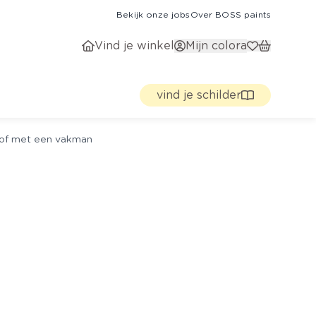
Bekijk onze jobs
Over BOSS paints
Vind je winkel
Mijn colora
vind je schilder
g of met een vakman