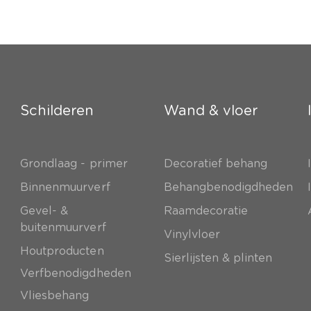
Schilderen
Wand & vloer
Grondlaag - primer
Decoratief behang
e
Binnenmuurverf
Behangbenodigdheden
Gevel- &
Raamdecoratie
buitenmuurverf
Vinylvloer
Houtproducten
Sierlijsten & plinten
Verfbenodigdheden
Vliesbehang