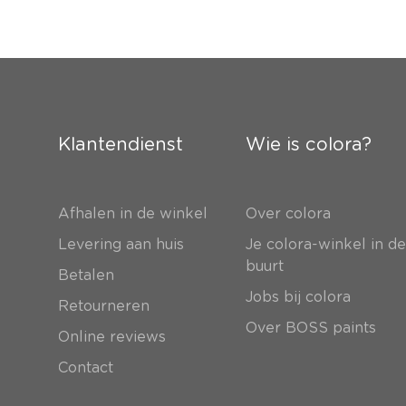
Klantendienst
Wie is colora?
Afhalen in de winkel
Over colora
Levering aan huis
Je colora-winkel in d
buurt
Betalen
Jobs bij colora
Retourneren
Over BOSS paints
Online reviews
Contact