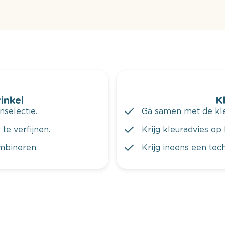
winkel
K
nselectie.
Ga samen met de kleu
te verfijnen.
Krijg kleuradvies op 
ombineren.
Krijg ineens een tec