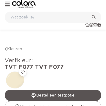
Duurzame kwaliteitsverf voor een langdurig resultaat
Kleuren
verfkleur
:
TVT F077
TVT F077
Bestel een testpotje