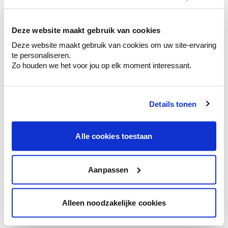
kleurenselectie.
Bekijk er de bijhorende tinten om je kleur
te verfijnen.
Deze website maakt gebruik van cookies
Deze website maakt gebruik van cookies om uw site-ervaring
Krijg persoonlijk advies om kleuren te
te personaliseren.
combineren.
Zo houden we het voor jou op elk moment interessant.
Details tonen
Kleuradvies aan huis
Ga samen met de kleuradviseur door je
Alle cookies toestaan
ruimtes.
Krijg kleuradvies op basis van de lichtinval
en je meubels.
Aanpassen
Krijg ineens een technologische check-up
van je muren.
Alleen noodzakelijke cookies