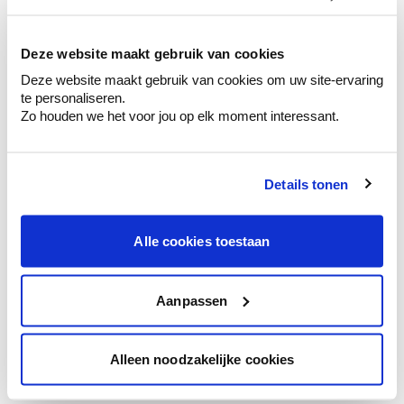
kleurenselectie.
Bekijk er de bijhorende tinten om je kleur
te verfijnen.
Deze website maakt gebruik van cookies
Deze website maakt gebruik van cookies om uw site-ervaring
Krijg persoonlijk advies om kleuren te
te personaliseren.
combineren.
Zo houden we het voor jou op elk moment interessant.
Details tonen
Kleuradvies aan huis
Ga samen met de kleuradviseur door je
Alle cookies toestaan
ruimtes.
Krijg kleuradvies op basis van de lichtinval
en je meubels.
Aanpassen
Krijg ineens een technologische check-up
van je muren.
Alleen noodzakelijke cookies