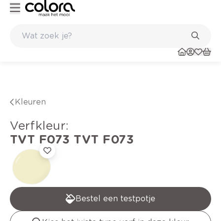
Duurzame kwaliteitsverf voor een langdurig resultaat
Kleuren
verfkleur
:
TVT F073
TVT F073
Bestel een testpotje