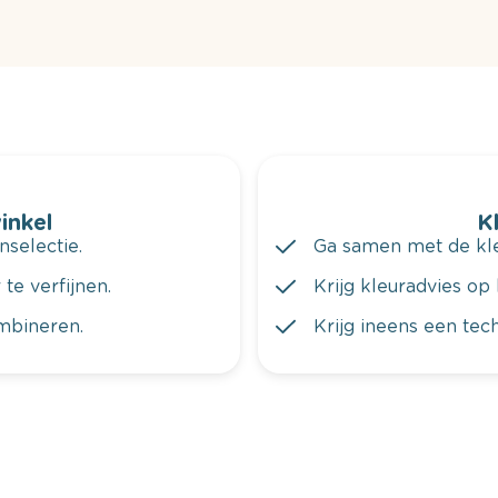
winkel
K
nselectie.
Ga samen met de kleu
te verfijnen.
Krijg kleuradvies op 
ombineren.
Krijg ineens een tec