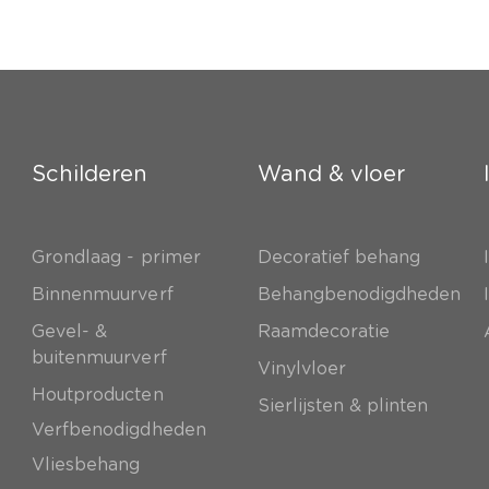
Schilderen
Wand & vloer
Grondlaag - primer
Decoratief behang
e
Binnenmuurverf
Behangbenodigdheden
Gevel- &
Raamdecoratie
buitenmuurverf
Vinylvloer
Houtproducten
Sierlijsten & plinten
Verfbenodigdheden
Vliesbehang