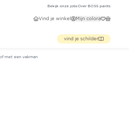
Bekijk onze jobs
Over BOSS paints
Vind je winkel
Mijn colora
vind je schilder
g of met een vakman