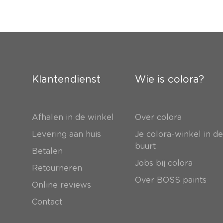
Klantendienst
Wie is colora?
Afhalen in de winkel
Over colora
Levering aan huis
Je colora-winkel in d
buurt
Betalen
Jobs bij colora
Retourneren
Over BOSS paints
Online reviews
Contact