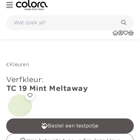
Duurzame kwaliteitsverf voor een langdurig resultaat
Kleuren
verfkleur
:
TC 19
Mint Meltaway
Bestel een testpotje