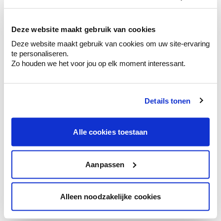
kleurenselectie.
Bekijk er de bijhorende tinten om je kleur
te verfijnen.
Deze website maakt gebruik van cookies
Deze website maakt gebruik van cookies om uw site-ervaring
Krijg persoonlijk advies om kleuren te
te personaliseren.
combineren.
Zo houden we het voor jou op elk moment interessant.
Details tonen
Kleuradvies aan huis
Ga samen met de kleuradviseur door je
Alle cookies toestaan
ruimtes.
Krijg kleuradvies op basis van de lichtinval
en je meubels.
Aanpassen
Krijg ineens een technologische check-up
van je muren.
Alleen noodzakelijke cookies