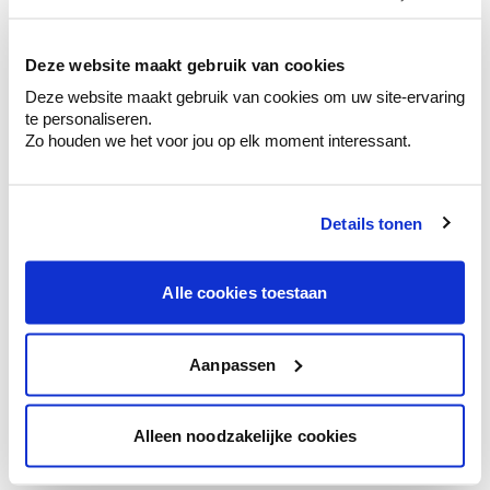
kleurenselectie.
Bekijk er de bijhorende tinten om je kleur
te verfijnen.
Deze website maakt gebruik van cookies
Deze website maakt gebruik van cookies om uw site-ervaring
Krijg persoonlijk advies om kleuren te
te personaliseren.
combineren.
Zo houden we het voor jou op elk moment interessant.
Details tonen
Kleuradvies aan huis
Ga samen met de kleuradviseur door je
Alle cookies toestaan
ruimtes.
Krijg kleuradvies op basis van de lichtinval
en je meubels.
Aanpassen
Krijg ineens een technologische check-up
van je muren.
Alleen noodzakelijke cookies