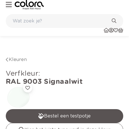
kleuradvies aan huis
Ga zelf aan de slag of met een vakman
Kleuren
verfkleur
:
RAL 9003
Signaalwit
Bestel een testpotje