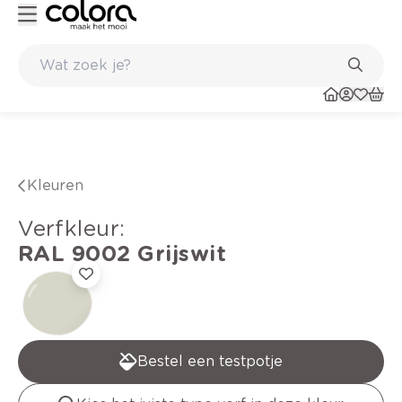
Duurzame kwaliteitsverf voor een langdurig resultaat
Kleuren
verfkleur
:
RAL 9002
Grijswit
Bestel een testpotje