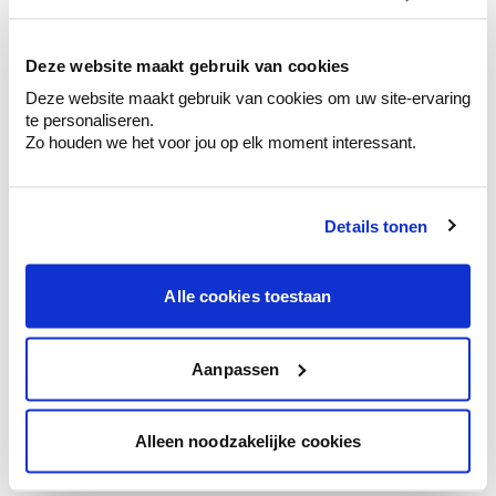
kleurenselectie.
Bekijk er de bijhorende tinten om je kleur
te verfijnen.
Deze website maakt gebruik van cookies
Deze website maakt gebruik van cookies om uw site-ervaring
Krijg persoonlijk advies om kleuren te
te personaliseren.
combineren.
Zo houden we het voor jou op elk moment interessant.
Details tonen
Kleuradvies aan huis
Ga samen met de kleuradviseur door je
Alle cookies toestaan
ruimtes.
Krijg kleuradvies op basis van de lichtinval
en je meubels.
Aanpassen
Krijg ineens een technologische check-up
van je muren.
Alleen noodzakelijke cookies