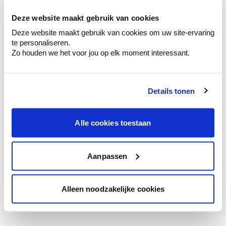
te verfijnen.
Deze website maakt gebruik van cookies
Krijg persoonlijk advies om kleuren te
Deze website maakt gebruik van cookies om uw site-ervaring
combineren.
te personaliseren.
Zo houden we het voor jou op elk moment interessant.
Details tonen
Kleuradvies aan huis
Ga samen met de kleuradviseur door je
ruimtes.
Alle cookies toestaan
Krijg kleuradvies op basis van de lichtinval
en je meubels.
Aanpassen
Krijg ineens een technologische check-up
van je muren.
Alleen noodzakelijke cookies