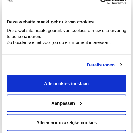
Ontdek er kleurechte stalen van je
kleurenselectie.
Bekijk er de bijhorende tinten om je kleur
Deze website maakt gebruik van cookies
te verfijnen.
Deze website maakt gebruik van cookies om uw site-ervaring
Krijg persoonlijk advies om kleuren te
te personaliseren.
combineren.
Zo houden we het voor jou op elk moment interessant.
Details tonen
Kleuradvies aan huis
Alle cookies toestaan
Ga samen met de kleuradviseur door je
ruimtes.
Krijg kleuradvies op basis van de lichtinval
Aanpassen
en je meubels.
Krijg ineens een technologische check-up
Alleen noodzakelijke cookies
van je muren.