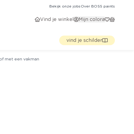
Bekijk onze jobs
Over BOSS paints
Vind je winkel
Mijn colora
vind je schilder
g of met een vakman