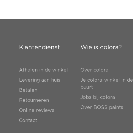
Klantendienst
Wie is colora?
Afhalen in de winkel
Over colora
Levering aan huis
Je colora-winkel in d
buurt
Betalen
Jobs bij colora
Retourneren
Over BOSS paints
Online reviews
Contact