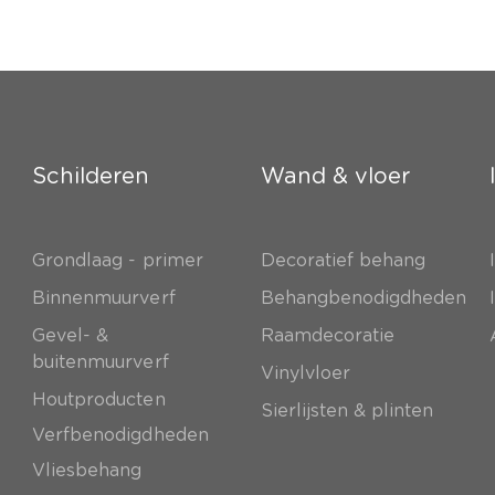
Schilderen
Wand & vloer
Grondlaag - primer
Decoratief behang
e
Binnenmuurverf
Behangbenodigdheden
Gevel- &
Raamdecoratie
buitenmuurverf
Vinylvloer
Houtproducten
Sierlijsten & plinten
Verfbenodigdheden
Vliesbehang