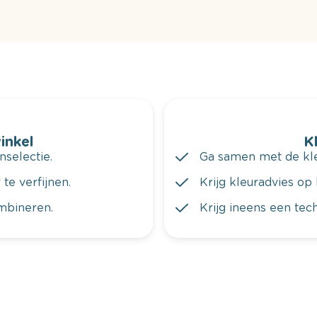
winkel
K
nselectie.
Ga samen met de kleu
te verfijnen.
Krijg kleuradvies op 
ombineren.
Krijg ineens een tec