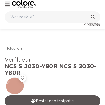
Duurzame kwaliteitsverf voor een langdurig resultaat
Kleuren
verfkleur
:
NCS S 2030-Y80R
NCS S 2030-
Y80R
Bestel een testpotje