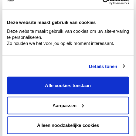
Ontdek er kleurechte stalen van je
kleurenselectie.
Bekijk er de bijhorende tinten om je kleur
Deze website maakt gebruik van cookies
te verfijnen.
Deze website maakt gebruik van cookies om uw site-ervaring
Krijg persoonlijk advies om kleuren te
te personaliseren.
combineren.
Zo houden we het voor jou op elk moment interessant.
Details tonen
Kleuradvies aan huis
Alle cookies toestaan
Ga samen met de kleuradviseur door je
ruimtes.
Krijg kleuradvies op basis van de lichtinval
Aanpassen
en je meubels.
Krijg ineens een technologische check-up
Alleen noodzakelijke cookies
van je muren.