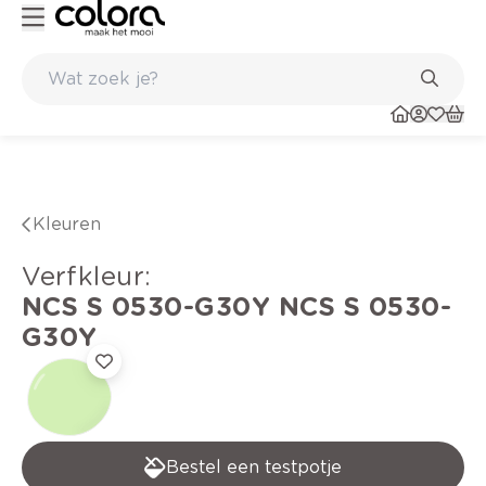
Duurzame kwaliteitsverf voor een langdurig resultaat
Kleuren
verfkleur
:
NCS S 0530-G30Y
NCS S 0530-
G30Y
Bestel een testpotje