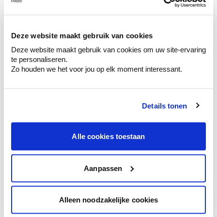
Ontdek er kleurechte stalen van je
kleurenselectie.
Bekijk er de bijhorende tinten om je kleur
Deze website maakt gebruik van cookies
te verfijnen.
Deze website maakt gebruik van cookies om uw site-ervaring
Krijg persoonlijk advies om kleuren te
te personaliseren.
combineren.
Zo houden we het voor jou op elk moment interessant.
Details tonen
Kleuradvies aan huis
Alle cookies toestaan
Ga samen met de kleuradviseur door je
ruimtes.
Krijg kleuradvies op basis van de lichtinval
Aanpassen
en je meubels.
Krijg ineens een technologische check-up
Alleen noodzakelijke cookies
van je muren.