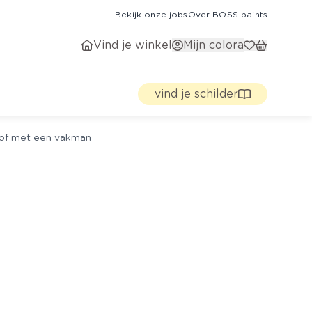
Bekijk onze jobs
Over BOSS paints
Vind je winkel
Mijn colora
vind je schilder
g of met een vakman