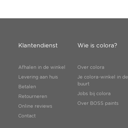
Klantendienst
Wie is colora?
Afhalen in de winkel
Over colora
Levering aan huis
Je colora-winkel in d
buurt
Betalen
Jobs bij colora
Retourneren
Over BOSS paints
Online reviews
Contact