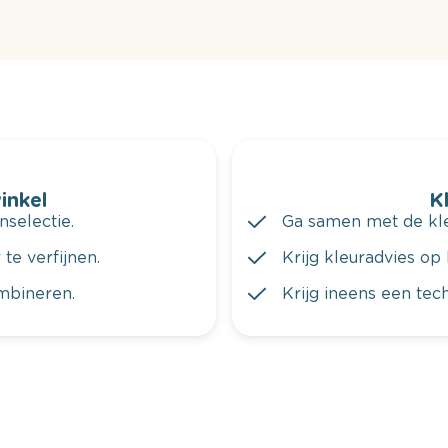
winkel
K
nselectie.
Ga samen met de kleu
te verfijnen.
Krijg kleuradvies op 
ombineren.
Krijg ineens een tec