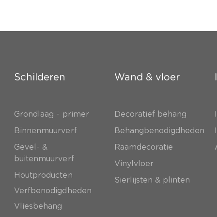
Schilderen
Wand & vloer
Grondlaag - primer
Decoratief behang
e
Binnenmuurverf
Behangbenodigdheden
Gevel- &
Raamdecoratie
buitenmuurverf
Vinylvloer
Houtproducten
Sierlijsten & plinten
Verfbenodigdheden
Vliesbehang