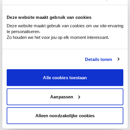
kleurenselectie.
Bekijk er de bijhorende tinten om je kleur
te verfijnen.
Deze website maakt gebruik van cookies
Deze website maakt gebruik van cookies om uw site-ervaring
Krijg persoonlijk advies om kleuren te
te personaliseren.
combineren.
Zo houden we het voor jou op elk moment interessant.
Details tonen
Kleuradvies aan huis
Ga samen met de kleuradviseur door je
Alle cookies toestaan
ruimtes.
Krijg kleuradvies op basis van de lichtinval
en je meubels.
Aanpassen
Krijg ineens een technologische check-up
van je muren.
Alleen noodzakelijke cookies