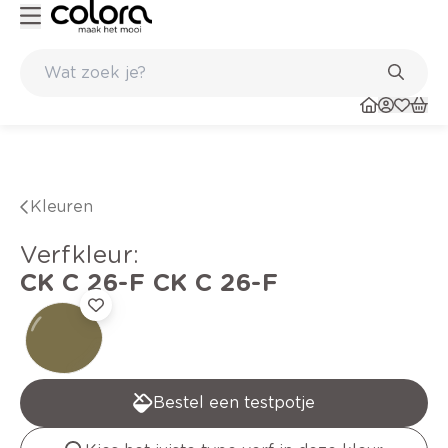
Duurzame kwaliteitsverf voor een langdurig resultaat
Kleuren
verfkleur
:
CK C 26-F
CK C 26-F
Bestel een testpotje