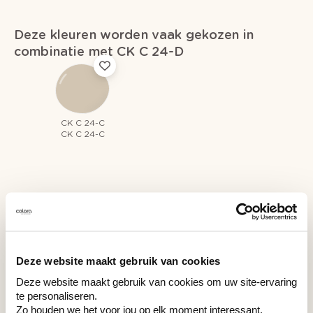
Deze kleuren worden vaak gekozen in
combinatie met CK C 24-D
CK C 24-C
CK C 24-C
Recent bekeken kleuren
Deze website maakt gebruik van cookies
Deze website maakt gebruik van cookies om uw site-ervaring
CK C 24-D
te personaliseren.
CK C 24-D
Zo houden we het voor jou op elk moment interessant.