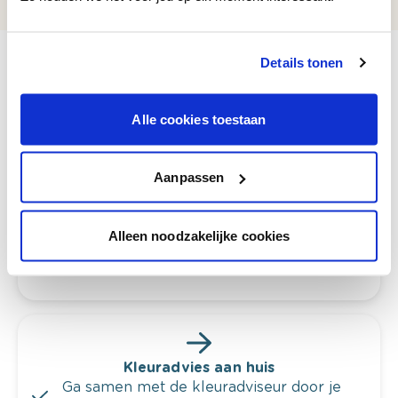
Details tonen
Alle cookies toestaan
Bekijk je kleur in de winkel
Ontdek er kleurechte stalen van je
kleurenselectie.
Aanpassen
Bekijk er de bijhorende tinten om je kleur
te verfijnen.
Alleen noodzakelijke cookies
Krijg persoonlijk advies om kleuren te
combineren.
Kleuradvies aan huis
Ga samen met de kleuradviseur door je