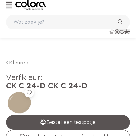
eitsverf voor een langdurig resultaat
Inspirerend kleuradvies aan huis
Kleuren
verfkleur
:
CK C 24-D
CK C 24-D
Bestel een testpotje