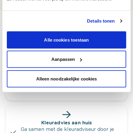
Details tonen
Alle cookies toestaan
Bekijk je kleur in de winkel
Ontdek er kleurechte stalen van je
kleurenselectie.
Aanpassen
Bekijk er de bijhorende tinten om je kleur
te verfijnen.
Alleen noodzakelijke cookies
Krijg persoonlijk advies om kleuren te
combineren.
Kleuradvies aan huis
Ga samen met de kleuradviseur door je