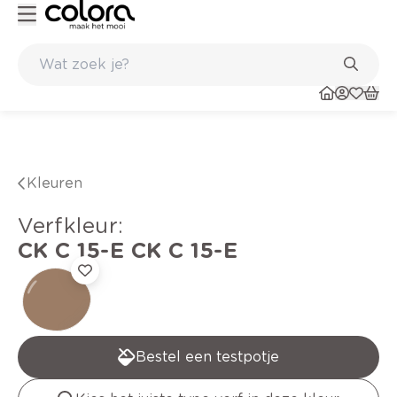
 kwaliteitsverf voor een langdurig resultaat
Inspirerend kleuradvies aan huis
Kleuren
verfkleur
:
CK C 15-E
CK C 15-E
Bestel een testpotje