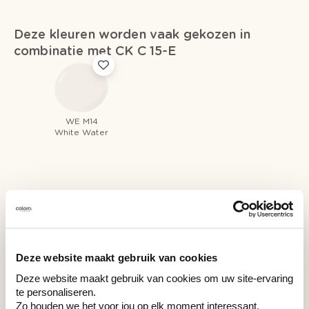
Deze kleuren worden vaak gekozen in
combinatie met CK C 15-E
WE M14
White Water
Recent bekeken kleuren
Deze website maakt gebruik van cookies
Deze website maakt gebruik van cookies om uw site-ervaring
CK C 15-E
te personaliseren.
CK C 15-E
Zo houden we het voor jou op elk moment interessant.