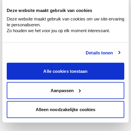
te verfijnen.
Deze website maakt gebruik van cookies
Krijg persoonlijk advies om kleuren te
Deze website maakt gebruik van cookies om uw site-ervaring
combineren.
te personaliseren.
Zo houden we het voor jou op elk moment interessant.
Details tonen
Kleuradvies aan huis
Ga samen met de kleuradviseur door je
ruimtes.
Alle cookies toestaan
Krijg kleuradvies op basis van de lichtinval
en je meubels.
Aanpassen
Krijg ineens een technologische check-up
van je muren.
Alleen noodzakelijke cookies