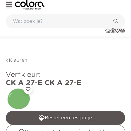
Duurzame kwaliteitsverf voor een langdurig resultaat
Kleuren
verfkleur
:
CK A 27-E
CK A 27-E
Bestel een testpotje