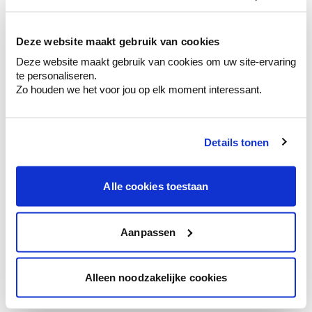
kleurenselectie.
Bekijk er de bijhorende tinten om je kleur
te verfijnen.
Deze website maakt gebruik van cookies
Deze website maakt gebruik van cookies om uw site-ervaring
Krijg persoonlijk advies om kleuren te
te personaliseren.
combineren.
Zo houden we het voor jou op elk moment interessant.
Details tonen
Kleuradvies aan huis
Ga samen met de kleuradviseur door je
Alle cookies toestaan
ruimtes.
Krijg kleuradvies op basis van de lichtinval
en je meubels.
Aanpassen
Krijg ineens een technologische check-up
van je muren.
Alleen noodzakelijke cookies