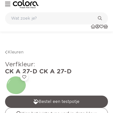
Duurzame kwaliteitsverf voor een langdurig resultaat
Kleuren
verfkleur
:
CK A 27-D
CK A 27-D
Bestel een testpotje