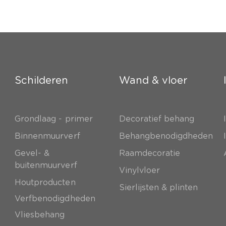
Schilderen
Wand & vloer
Grondlaag - primer
Decoratief behang
e
Binnenmuurverf
Behangbenodigdheden
Gevel- &
Raamdecoratie
buitenmuurverf
Vinylvloer
Houtproducten
Sierlijsten & plinten
Verfbenodigdheden
Vliesbehang