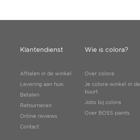
Klantendienst
Wie is colora?
Afhalen in de winkel
Over colora
Levering aan huis
Je colora-winkel in d
buurt
Betalen
Jobs bij colora
Retourneren
Over BOSS paints
Online reviews
Contact