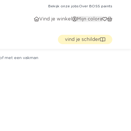
Bekijk onze jobs
Over BOSS paints
Vind je winkel
Mijn colora
vind je schilder
g of met een vakman