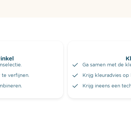
winkel
K
nselectie.
Ga samen met de kleu
te verfijnen.
Krijg kleuradvies op 
ombineren.
Krijg ineens een tec