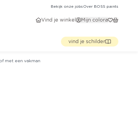
Bekijk onze jobs
Over BOSS paints
Vind je winkel
Mijn colora
vind je schilder
g of met een vakman