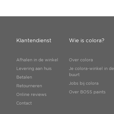
Klantendienst
Wie is colora?
Afhalen in de winkel
Over colora
Levering aan huis
Je colora-winkel in d
buurt
Betalen
Jobs bij colora
Retourneren
Over BOSS paints
Online reviews
Contact