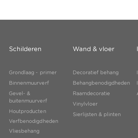
Schilderen
Wand & vloer
Grondlaag - primer
Decoratief behang
e
Binnenmuurverf
Behangbenodigdheden
Gevel- &
Raamdecoratie
buitenmuurverf
Vinylvloer
Houtproducten
Sierlijsten & plinten
Verfbenodigdheden
Vliesbehang