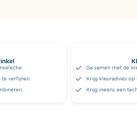
winkel
K
nselectie.
Ga samen met de kleu
te verfijnen.
Krijg kleuradvies op 
ombineren.
Krijg ineens een tec