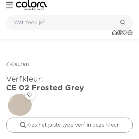
els
Duurzame kwaliteitsverf voor een langdurig resultaat
Kleuren
verfkleur
:
CE 02
Frosted Grey
Kies het juiste type verf in deze kleur