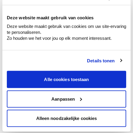
kleurenselectie.
Bekijk er de bijhorende tinten om je kleur
te verfijnen.
Deze website maakt gebruik van cookies
Deze website maakt gebruik van cookies om uw site-ervaring
Krijg persoonlijk advies om kleuren te
te personaliseren.
combineren.
Zo houden we het voor jou op elk moment interessant.
Details tonen
Kleuradvies aan huis
Ga samen met de kleuradviseur door je
Alle cookies toestaan
ruimtes.
Krijg kleuradvies op basis van de lichtinval
en je meubels.
Aanpassen
Krijg ineens een technologische check-up
van je muren.
Alleen noodzakelijke cookies