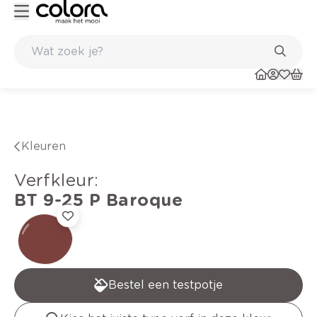
Duurzame kwaliteitsverf voor een langdurig resultaat
Kleuren
verfkleur
:
BT 9-25 P
Baroque
Bestel een testpotje