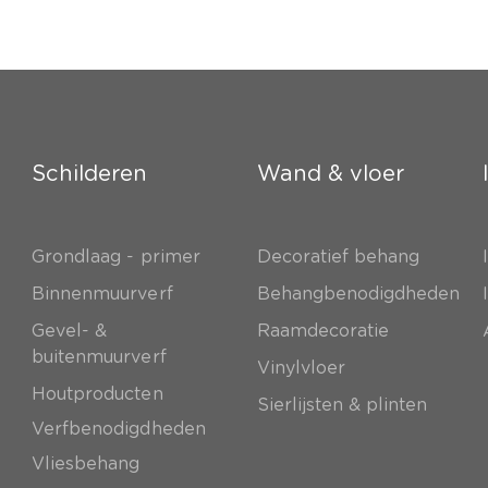
Schilderen
Wand & vloer
Grondlaag - primer
Decoratief behang
e
Binnenmuurverf
Behangbenodigdheden
Gevel- &
Raamdecoratie
buitenmuurverf
Vinylvloer
Houtproducten
Sierlijsten & plinten
Verfbenodigdheden
Vliesbehang