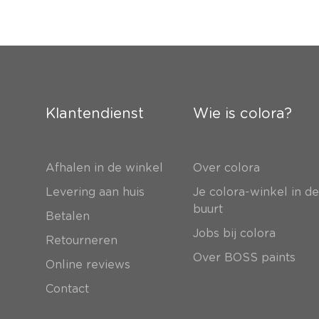
Klantendienst
Wie is colora?
Afhalen in de winkel
Over colora
Levering aan huis
Je colora-winkel in d
buurt
Betalen
Jobs bij colora
Retourneren
Over BOSS paints
Online reviews
Contact