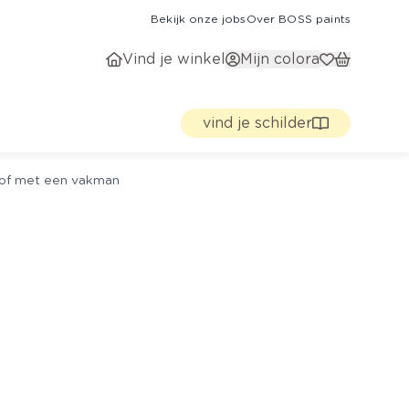
Bekijk onze jobs
Over BOSS paints
Vind je winkel
Mijn colora
vind je schilder
g of met een vakman