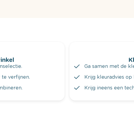
winkel
K
nselectie.
Ga samen met de kleu
te verfijnen.
Krijg kleuradvies op 
ombineren.
Krijg ineens een tec