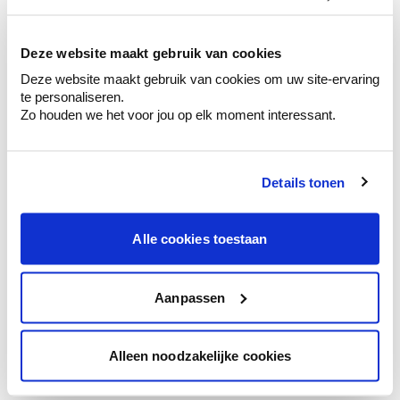
kleurenselectie.
Bekijk er de bijhorende tinten om je kleur
te verfijnen.
Deze website maakt gebruik van cookies
Deze website maakt gebruik van cookies om uw site-ervaring
Krijg persoonlijk advies om kleuren te
te personaliseren.
combineren.
Zo houden we het voor jou op elk moment interessant.
Details tonen
Kleuradvies aan huis
Ga samen met de kleuradviseur door je
Alle cookies toestaan
ruimtes.
Krijg kleuradvies op basis van de lichtinval
en je meubels.
Aanpassen
Krijg ineens een technologische check-up
van je muren.
Alleen noodzakelijke cookies