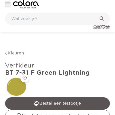
Duurzame kwaliteitsverf voor een langdurig resultaat
Kleuren
verfkleur
:
BT 7-31 F
Green Lightning
Bestel een testpotje