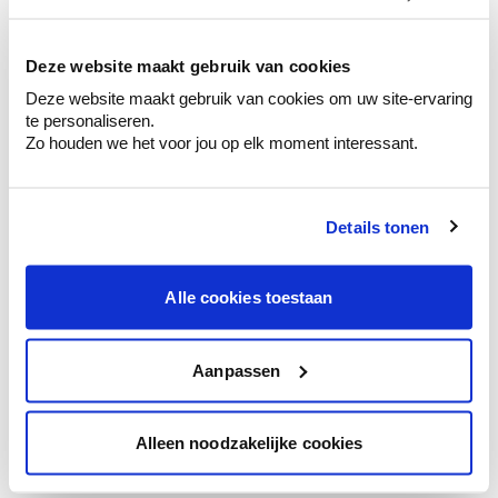
kleurenselectie.
Bekijk er de bijhorende tinten om je kleur
te verfijnen.
Deze website maakt gebruik van cookies
Deze website maakt gebruik van cookies om uw site-ervaring
Krijg persoonlijk advies om kleuren te
te personaliseren.
combineren.
Zo houden we het voor jou op elk moment interessant.
Details tonen
Kleuradvies aan huis
Ga samen met de kleuradviseur door je
Alle cookies toestaan
ruimtes.
Krijg kleuradvies op basis van de lichtinval
en je meubels.
Aanpassen
Krijg ineens een technologische check-up
van je muren.
Alleen noodzakelijke cookies