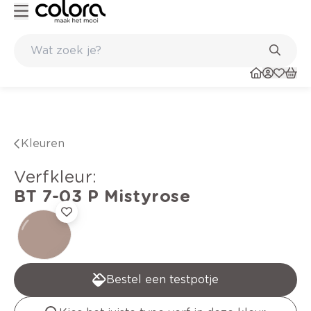
Duurzame kwaliteitsverf voor een langdurig resultaat
Kleuren
verfkleur
:
BT 7-03 P
Mistyrose
Bestel een testpotje