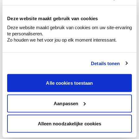
kleurenselectie.
Bekijk er de bijhorende tinten om je kleur
te verfijnen.
Deze website maakt gebruik van cookies
Deze website maakt gebruik van cookies om uw site-ervaring
Krijg persoonlijk advies om kleuren te
te personaliseren.
combineren.
Zo houden we het voor jou op elk moment interessant.
Details tonen
Kleuradvies aan huis
Ga samen met de kleuradviseur door je
Alle cookies toestaan
ruimtes.
Krijg kleuradvies op basis van de lichtinval
en je meubels.
Aanpassen
Krijg ineens een technologische check-up
van je muren.
Alleen noodzakelijke cookies