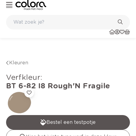
Duurzame kwaliteitsverf voor een langdurig resultaat
Kleuren
verfkleur
:
BT 6-82 I8
Rough'N Fragile
Bestel een testpotje