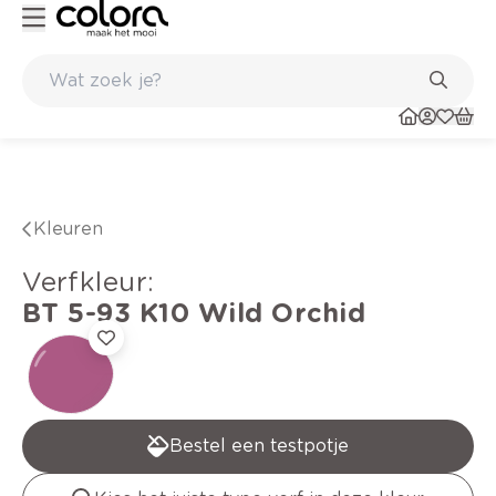
Duurzame kwaliteitsverf voor een langdurig resultaat
Kleuren
verfkleur
:
BT 5-93 K10
Wild Orchid
Bestel een testpotje