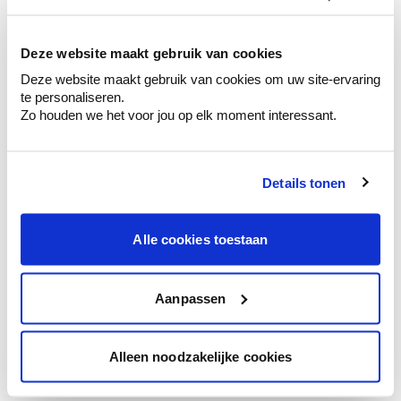
kleurenselectie.
Bekijk er de bijhorende tinten om je kleur
te verfijnen.
Deze website maakt gebruik van cookies
Deze website maakt gebruik van cookies om uw site-ervaring
Krijg persoonlijk advies om kleuren te
te personaliseren.
combineren.
Zo houden we het voor jou op elk moment interessant.
Details tonen
Kleuradvies aan huis
Ga samen met de kleuradviseur door je
Alle cookies toestaan
ruimtes.
Krijg kleuradvies op basis van de lichtinval
en je meubels.
Aanpassen
Krijg ineens een technologische check-up
van je muren.
Alleen noodzakelijke cookies