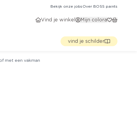
Bekijk onze jobs
Over BOSS paints
Vind je winkel
Mijn colora
vind je schilder
g of met een vakman