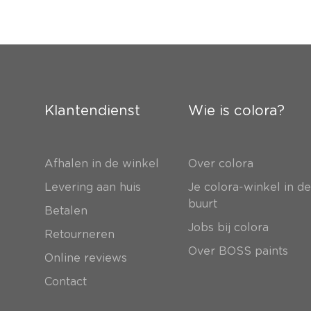
Klantendienst
Wie is colora?
Afhalen in de winkel
Over colora
Levering aan huis
Je colora-winkel in d
buurt
Betalen
Jobs bij colora
Retourneren
Over BOSS paints
Online reviews
Contact