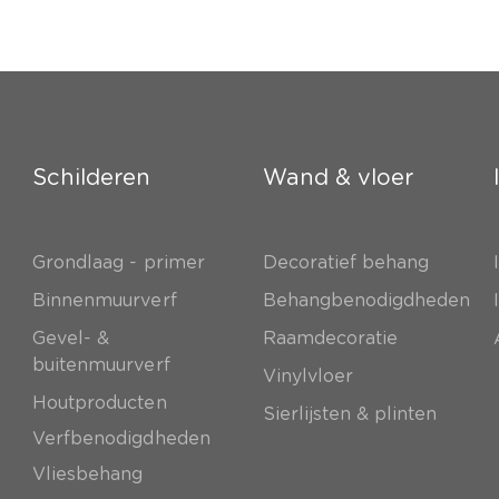
Schilderen
Wand & vloer
Grondlaag - primer
Decoratief behang
e
Binnenmuurverf
Behangbenodigdheden
Gevel- &
Raamdecoratie
buitenmuurverf
Vinylvloer
Houtproducten
Sierlijsten & plinten
Verfbenodigdheden
Vliesbehang