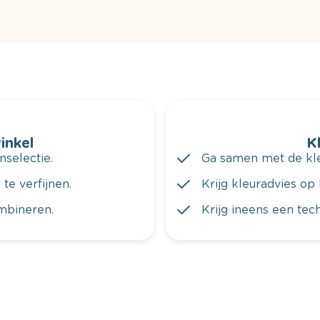
winkel
K
nselectie.
Ga samen met de kleu
te verfijnen.
Krijg kleuradvies op 
ombineren.
Krijg ineens een tec