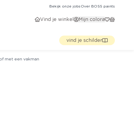
Bekijk onze jobs
Over BOSS paints
Vind je winkel
Mijn colora
vind je schilder
g of met een vakman