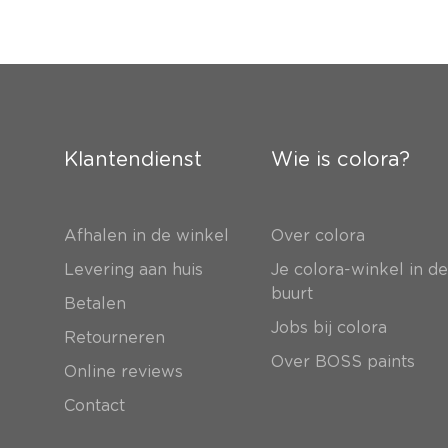
Klantendienst
Wie is colora?
Afhalen in de winkel
Over colora
Levering aan huis
Je colora-winkel in d
buurt
Betalen
Jobs bij colora
Retourneren
Over BOSS paints
Online reviews
Contact