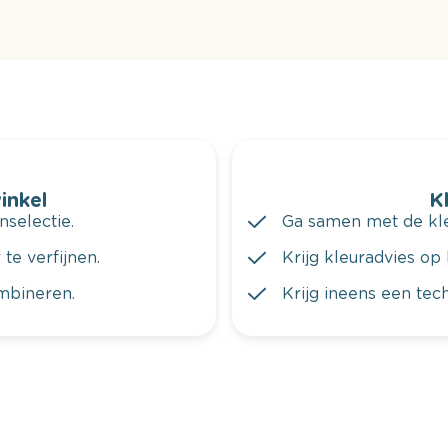
winkel
K
nselectie.
Ga samen met de kleu
te verfijnen.
Krijg kleuradvies op 
ombineren.
Krijg ineens een tec