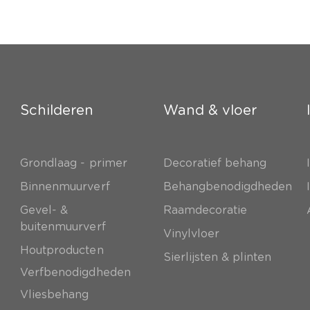
Schilderen
Wand & vloer
Grondlaag - primer
Decoratief behang
e
Binnenmuurverf
Behangbenodigdheden
Gevel- &
Raamdecoratie
buitenmuurverf
Vinylvloer
Houtproducten
Sierlijsten & plinten
Verfbenodigdheden
Vliesbehang