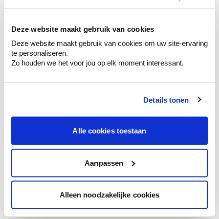
kleurenselectie.
Bekijk er de bijhorende tinten om je kleur
te verfijnen.
Deze website maakt gebruik van cookies
Deze website maakt gebruik van cookies om uw site-ervaring
Krijg persoonlijk advies om kleuren te
te personaliseren.
combineren.
Zo houden we het voor jou op elk moment interessant.
Details tonen
Kleuradvies aan huis
Ga samen met de kleuradviseur door je
Alle cookies toestaan
ruimtes.
Krijg kleuradvies op basis van de lichtinval
en je meubels.
Aanpassen
Krijg ineens een technologische check-up
van je muren.
Alleen noodzakelijke cookies