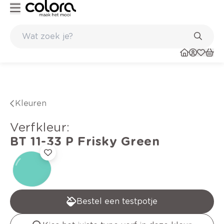
Duurzame kwaliteitsverf voor een langdurig resultaat
Kleuren
verfkleur
:
BT 11-33 P
Frisky Green
Bestel een testpotje