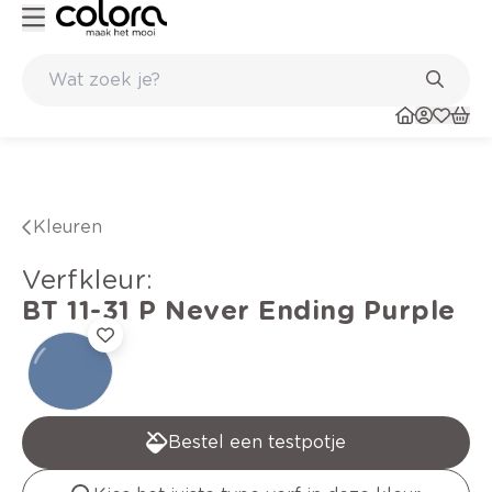
Duurzame kwaliteitsverf voor een langdurig resultaat
Kleuren
verfkleur
:
BT 11-31 P
Never Ending Purple
Bestel een testpotje