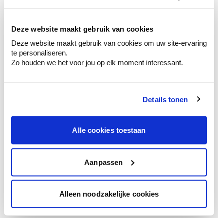
kleurenselectie.
Bekijk er de bijhorende tinten om je kleur
te verfijnen.
Deze website maakt gebruik van cookies
Deze website maakt gebruik van cookies om uw site-ervaring
Krijg persoonlijk advies om kleuren te
te personaliseren.
combineren.
Zo houden we het voor jou op elk moment interessant.
Details tonen
Kleuradvies aan huis
Ga samen met de kleuradviseur door je
Alle cookies toestaan
ruimtes.
Krijg kleuradvies op basis van de lichtinval
en je meubels.
Aanpassen
Krijg ineens een technologische check-up
van je muren.
Alleen noodzakelijke cookies