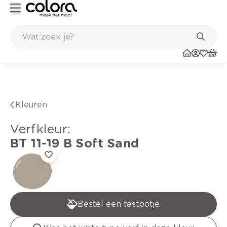
Duurzame kwaliteitsverf voor een langdurig resultaat
Kleuren
verfkleur
:
BT 11-19 B
Soft Sand
Bestel een testpotje