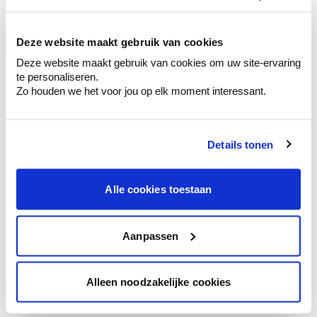
kleurenselectie.
Bekijk er de bijhorende tinten om je kleur
te verfijnen.
Deze website maakt gebruik van cookies
Deze website maakt gebruik van cookies om uw site-ervaring
Krijg persoonlijk advies om kleuren te
te personaliseren.
combineren.
Zo houden we het voor jou op elk moment interessant.
Details tonen
Kleuradvies aan huis
Ga samen met de kleuradviseur door je
Alle cookies toestaan
ruimtes.
Krijg kleuradvies op basis van de lichtinval
en je meubels.
Aanpassen
Krijg ineens een technologische check-up
van je muren.
Alleen noodzakelijke cookies