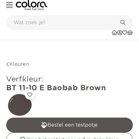
Duurzame kwaliteitsverf voor een langdurig resultaat
Kleuren
verfkleur
:
BT 11-10 E
Baobab Brown
Bestel een testpotje