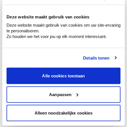
kleurenselectie.
Bekijk er de bijhorende tinten om je kleur
te verfijnen.
Deze website maakt gebruik van cookies
Deze website maakt gebruik van cookies om uw site-ervaring
Krijg persoonlijk advies om kleuren te
te personaliseren.
combineren.
Zo houden we het voor jou op elk moment interessant.
Details tonen
Kleuradvies aan huis
Ga samen met de kleuradviseur door je
Alle cookies toestaan
ruimtes.
Krijg kleuradvies op basis van de lichtinval
en je meubels.
Aanpassen
Krijg ineens een technologische check-up
van je muren.
Alleen noodzakelijke cookies