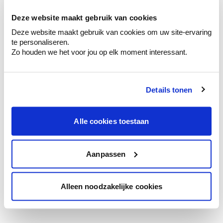
te verfijnen.
Deze website maakt gebruik van cookies
Krijg persoonlijk advies om kleuren te
Deze website maakt gebruik van cookies om uw site-ervaring
combineren.
te personaliseren.
Zo houden we het voor jou op elk moment interessant.
Details tonen
Kleuradvies aan huis
Ga samen met de kleuradviseur door je
ruimtes.
Alle cookies toestaan
Krijg kleuradvies op basis van de lichtinval
en je meubels.
Aanpassen
Krijg ineens een technologische check-up
van je muren.
Alleen noodzakelijke cookies