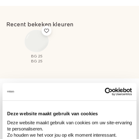
Recent bekeken kleuren
BG 25
BG 25
Bekijk je kleur in de winkel
Deze website maakt gebruik van cookies
Ontdek er kleurechte stalen van je
Deze website maakt gebruik van cookies om uw site-ervaring
kleurenselectie.
te personaliseren.
Zo houden we het voor jou op elk moment interessant.
Bekijk er de bijhorende tinten om je kleur