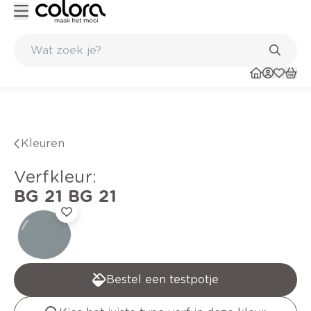
 kwaliteitsverf voor een langdurig resultaat
Inspirerend kleuradvies aan huis
Kleuren
verfkleur
:
BG 21
BG 21
Bestel een testpotje