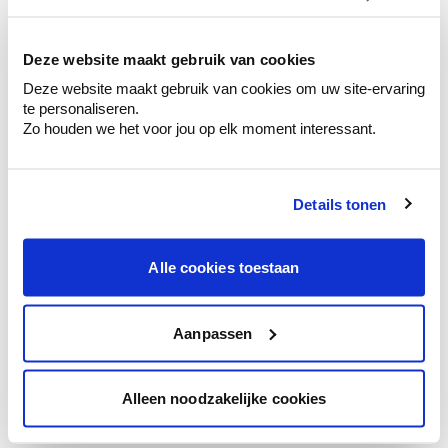
kleurenselectie.
Bekijk er de bijhorende tinten om je kleur
te verfijnen.
Deze website maakt gebruik van cookies
Deze website maakt gebruik van cookies om uw site-ervaring
Krijg persoonlijk advies om kleuren te
te personaliseren.
combineren.
Zo houden we het voor jou op elk moment interessant.
Details tonen
Kleuradvies aan huis
Ga samen met de kleuradviseur door je
Alle cookies toestaan
ruimtes.
Krijg kleuradvies op basis van de lichtinval
en je meubels.
Aanpassen
Krijg ineens een technologische check-up
van je muren.
Alleen noodzakelijke cookies