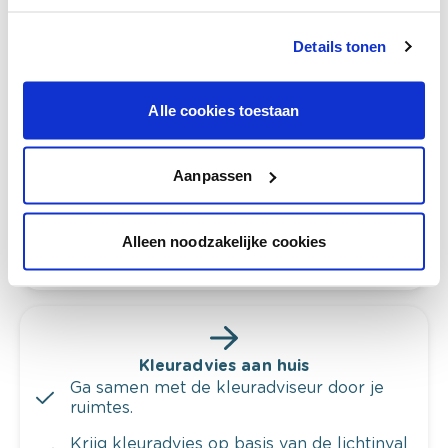
Details tonen
Bekijk je kleur in de winkel
Alle cookies toestaan
Ontdek er kleurechte stalen van je
kleurenselectie.
Bekijk er de bijhorende tinten om je kleur
Aanpassen
te verfijnen.
Krijg persoonlijk advies om kleuren te
Alleen noodzakelijke cookies
combineren.
Kleuradvies aan huis
Ga samen met de kleuradviseur door je
ruimtes.
Krijg kleuradvies op basis van de lichtinval