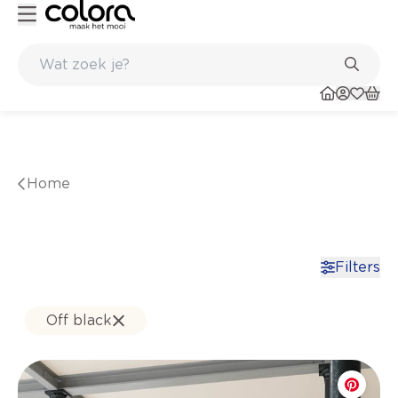
Inspiratie om jouw thuis te schilderen - colora.nl
Inspirerend kleuradvies aan huis
Home
Filters
Off black