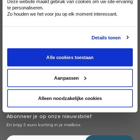
Deze website maakt gebruik van cookies om uw site-ervaring
te personaliseren.
Klantendienst
Zo houden we het voor jou op elk moment interessant.
Wie is colora?
Details tonen
Schilderen
Alle cookies toestaan
Wand & vloer
Aanpassen
Inspiratie
Alleen noodzakelijke cookies
Snel naar
Abonneer je op onze nieuwsbrief
En krijg 5 euro korting in je mailbox