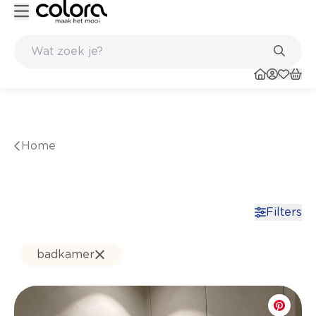
Inspiratie om jouw thuis te schilderen - colora.nl
Inspirerend kleuradvies aan huis
Home
Filters
badkamer