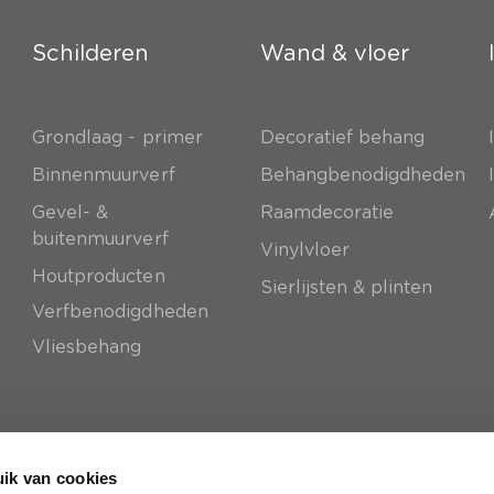
Schilderen
Wand & vloer
Grondlaag - primer
Decoratief behang
e
Binnenmuurverf
Behangbenodigdheden
Gevel- &
Raamdecoratie
buitenmuurverf
Vinylvloer
Houtproducten
Sierlijsten & plinten
Verfbenodigdheden
Vliesbehang
ik van cookies