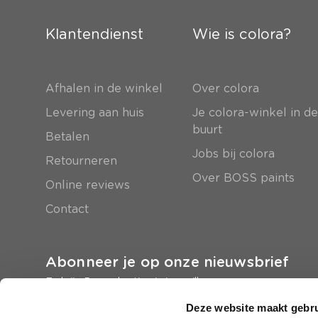
Klantendienst
Wie is colora?
Afhalen in de winkel
Over colora
Levering aan huis
Je colora-winkel in d
buurt
Betalen
Jobs bij colora
Retourneren
Over BOSS paints
Online reviews
Contact
Abonneer je op onze nieuwsbrief
En krijg 5 euro korting in je mailbox
Deze website maakt gebru