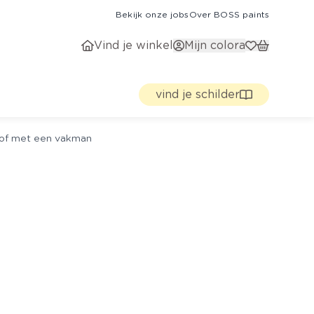
Bekijk onze jobs
Over BOSS paints
Vind je winkel
Mijn colora
vind je schilder
g of met een vakman