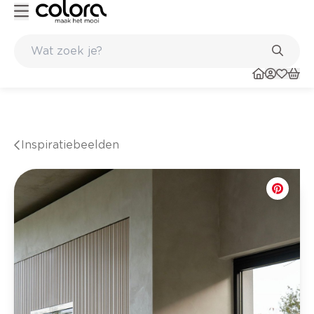
ltaat
Inspirerend kleuradvies aan huis
Inspiratiebeelden