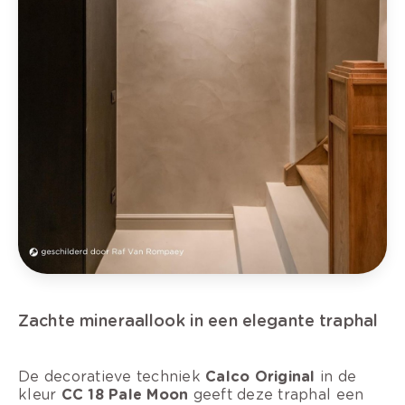
Zachte mineraallook in een elegante traphal
De decoratieve techniek
Calco Original
in de
kleur
CC 18 Pale Moon
geeft deze traphal een