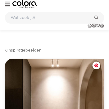
Inspirerend kleuradvies aan huis
Inspiratiebeelden