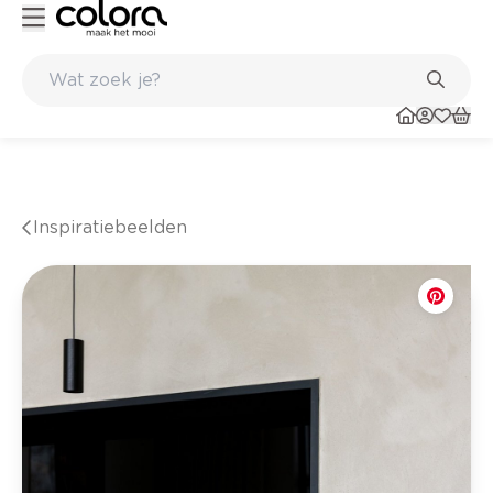
taat
Inspirerend kleuradvies aan huis
Inspiratiebeelden