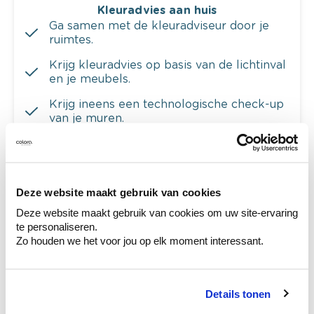
Kleuradvies aan huis
Ga samen met de kleuradviseur door je
ruimtes.
Krijg kleuradvies op basis van de lichtinval
en je meubels.
Krijg ineens een technologische check-up
van je muren.
Deze website maakt gebruik van cookies
Bekijk je kleur in de winkel
Deze website maakt gebruik van cookies om uw site-ervaring
Ontdek er kleurechte stalen van je
te personaliseren.
kleurenselectie.
Zo houden we het voor jou op elk moment interessant.
Bekijk er de bijhorende tinten om je kleur
te verfijnen.
Details tonen
Krijg persoonlijk advies om kleuren te
combineren.